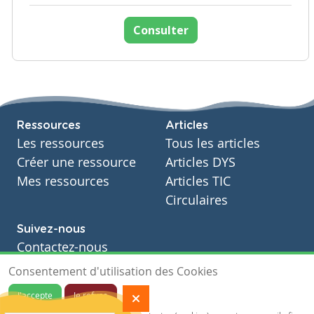
Consulter
Ressources
Articles
Les ressources
Tous les articles
Créer une ressource
Articles DYS
Mes ressources
Articles TIC
Circulaires
Suivez-nous
Contactez-nous
Soutien scolaire
Consentement d'utilisation des Cookies
Notre page Facebook
J'accepte
Je refuse
S'inscrire à notre newsletter