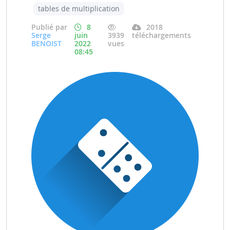
tables de multiplication
Publié par
8
2018
Serge
juin
3939
téléchargements
BENOIST
2022
vues
08:45