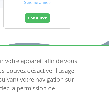
Sixième année
Consulter
ur votre appareil afin de vous
uivez-nous
ous pouvez désactiver l'usage
ntactez-nous
Soutien scolaire
uivant votre navigation sur
Notre page Facebook
dez la permission de
S'inscrire à notre newsletter