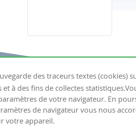
auvegarde des traceurs textes (cookies) s
Articles
S
et à des fins de collectes statistiques.V
Tous les articles
Co
Articles DYS
paramètres de votre navigateur. En pours
Articles TIC
aramètres de navigateur vous nous accor
Circulaires
r votre appareil.
Mentions légales
Vie privée
Cookies