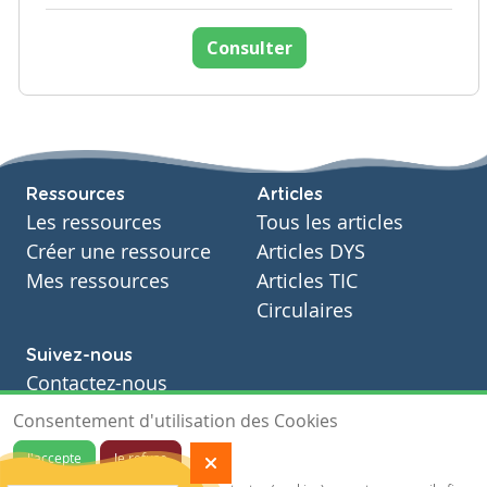
Consulter
Ressources
Articles
Les ressources
Tous les articles
Créer une ressource
Articles DYS
Mes ressources
Articles TIC
Circulaires
Suivez-nous
Contactez-nous
Soutien scolaire
Consentement d'utilisation des Cookies
Notre page Facebook
J'accepte
Je refuse
S'inscrire à notre newsletter