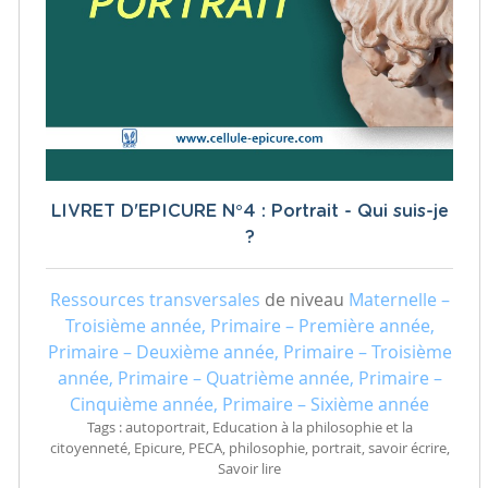
LIVRET D'EPICURE N°4 : Portrait - Qui suis-je
?
Ressources transversales
de niveau
Maternelle –
Troisième année, Primaire – Première année,
Primaire – Deuxième année, Primaire – Troisième
année, Primaire – Quatrième année, Primaire –
Cinquième année, Primaire – Sixième année
Tags : autoportrait, Education à la philosophie et la
citoyenneté, Epicure, PECA, philosophie, portrait, savoir écrire,
Savoir lire