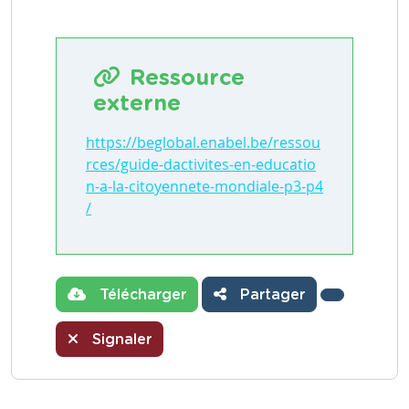
Ressource
externe
https://beglobal.enabel.be/ressou
rces/guide-dactivites-en-educatio
n-a-la-citoyennete-mondiale-p3-p4
/
Télécharger
Partager
Signaler