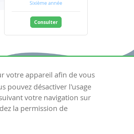
Sixième année
Consulter
ur votre appareil afin de vous
uivez-nous
ous pouvez désactiver l'usage
ntactez-nous
Soutien scolaire
uivant votre navigation sur
Notre page Facebook
dez la permission de
S'inscrire à notre newsletter