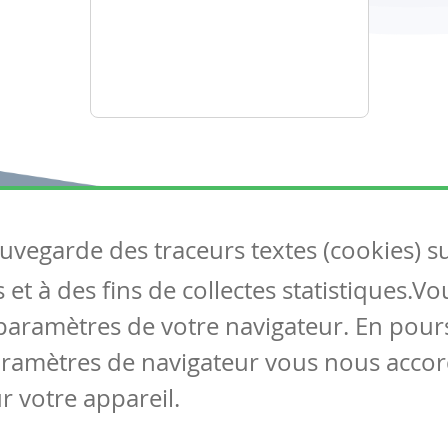
auvegarde des traceurs textes (cookies) s
Articles
S
et à des fins de collectes statistiques.V
Tous les articles
Co
Articles DYS
paramètres de votre navigateur. En pours
Articles TIC
aramètres de navigateur vous nous accor
Circulaires
r votre appareil.
Mentions légales
Vie privée
Cookies