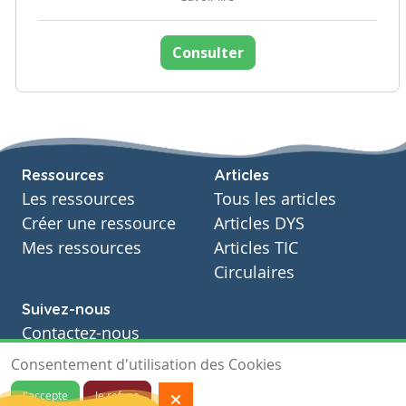
Consulter
Ressources
Articles
Les ressources
Tous les articles
Créer une ressource
Articles DYS
Mes ressources
Articles TIC
Circulaires
Suivez-nous
Contactez-nous
Soutien scolaire
Consentement d'utilisation des Cookies
Notre page Facebook
J'accepte
Je refuse