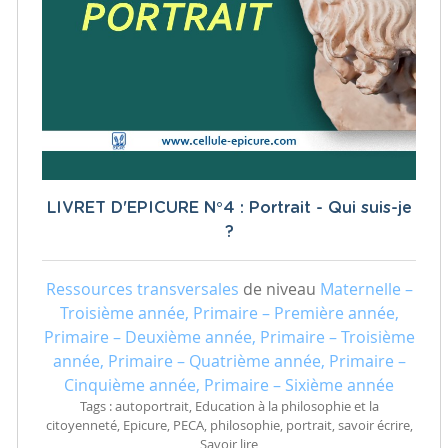
LIVRET D'EPICURE N°4 : Portrait - Qui suis-je
?
Ressources transversales
de niveau
Maternelle –
Troisième année, Primaire – Première année,
Primaire – Deuxième année, Primaire – Troisième
année, Primaire – Quatrième année, Primaire –
Cinquième année, Primaire – Sixième année
Tags : autoportrait, Education à la philosophie et la
citoyenneté, Epicure, PECA, philosophie, portrait, savoir écrire,
Savoir lire