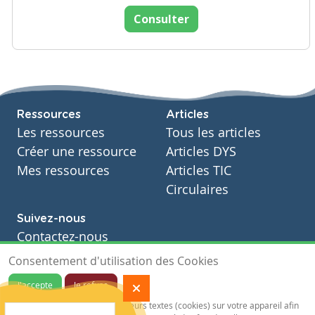
Consulter
Ressources
Articles
Les ressources
Tous les articles
Créer une ressource
Articles DYS
Mes ressources
Articles TIC
Circulaires
Suivez-nous
Contactez-nous
Soutien scolaire
Consentement d'utilisation des Cookies
Notre page Facebook
J'accepte
Je refuse
S'inscrire à notre newsletter
Notre site sauvegarde des traceurs textes (cookies) sur votre appareil afin