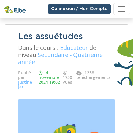
Connexion / Mon Compte
Les assuétudes
Dans le cours :
Educateur
de
niveau
Secondaire - Quatrième
année
Publié
4
1238
par
novembre
1750
téléchargements
Justine
2021 19:02
vues
Jar