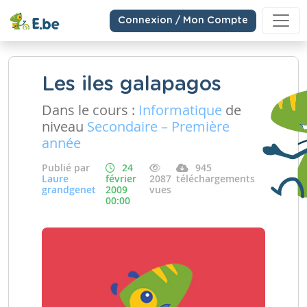
Connexion / Mon Compte
Les iles galapagos
Dans le cours :
Informatique
de
niveau
Secondaire – Première
année
Publié par
24
945
Laure
février
2087
téléchargements
grandgenet
2009
vues
00:00