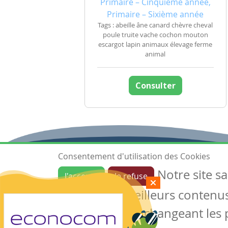
Primaire – Cinquième année,
Primaire – Sixième année
Tags : abeille âne canard chèvre cheval
poule truite vache cochon mouton
escargot lapin animaux élevage ferme
animal
Consulter
Consentement d'utilisation des Cookies
Notre site s
J'accepte
Je refuse
Ressources
garantir de meilleurs contenus 
Les ressources
Créer une ressource
des cookies en changeant les 
Mes ressources