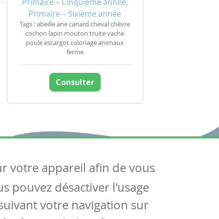
Primaire – Cinquième année,
Primaire – Sixième année
Tags : abeille ane canard cheval chèvre
cochon lapin mouton truite vache
poule escargot coloriage animaux
ferme
Consulter
ur votre appareil afin de vous
uivez-nous
ous pouvez désactiver l'usage
ntactez-nous
Soutien scolaire
uivant votre navigation sur
Notre page Facebook