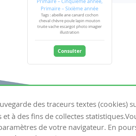
Primaire – Cinquième année,
Primaire – Sixième année
Tags : abeille ane canard cochon
cheval chèvre poule lapin mouton
truite vache escargot photo imagier
illustration
Consulter
auvegarde des traceurs textes (cookies) s
Articles
S
et à des fins de collectes statistiques.V
Tous les articles
Co
Articles DYS
paramètres de votre navigateur. En pours
Articles TIC