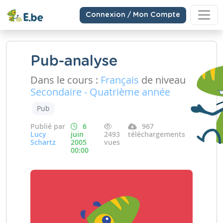
Connexion / Mon Compte
Pub-analyse
Dans le cours :
Français
de niveau
Secondaire - Quatrième année
Pub
Publié par
6
967
Lucy
juin
2493
téléchargements
Schartz
2005
vues
00:00