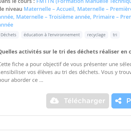
Dans le cours :
FMTTN (Formation Manuelle Techniqu
de niveau
Maternelle – Accueil, Maternelle – Premiè
année, Maternelle – Troisième année, Primaire – Pr
année
Déchets
éducation à l'environnement
recyclage
tri
Quelles activités sur le tri des déchets réaliser en 
Cette fiche a pour objectif de vous présenter une sélec
sensibiliser vos élèves au tri des déchets. Vous y trou
pour aborder ce …
Télécharger
P