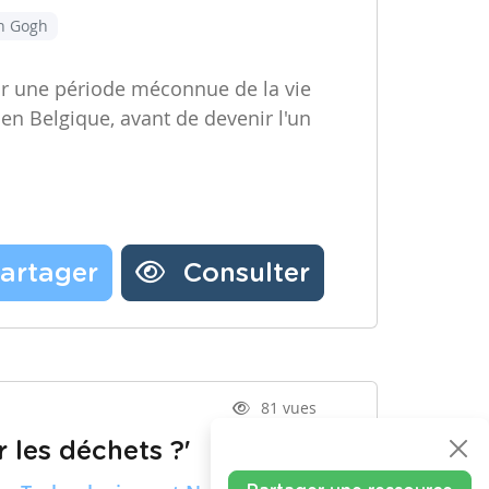
an Gogh
ir une période méconnue de la vie
 en Belgique, avant de devenir l'un
artager
Consulter
81 vues
 les déchets ?'