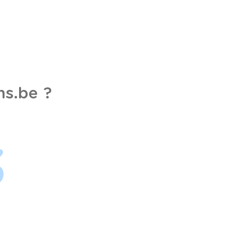
s.be ?
3