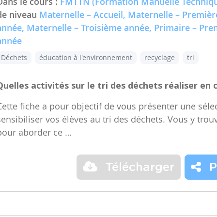
Dans le cours :
FMTTN (Formation Manuelle Techniqu
de niveau
Maternelle – Accueil, Maternelle – Premiè
année, Maternelle – Troisième année, Primaire – Pr
année
Déchets
éducation à l'environnement
recyclage
tri
Quelles activités sur le tri des déchets réaliser en 
Cette fiche a pour objectif de vous présenter une sélec
sensibiliser vos élèves au tri des déchets. Vous y trou
pour aborder ce …
Télécharger
P