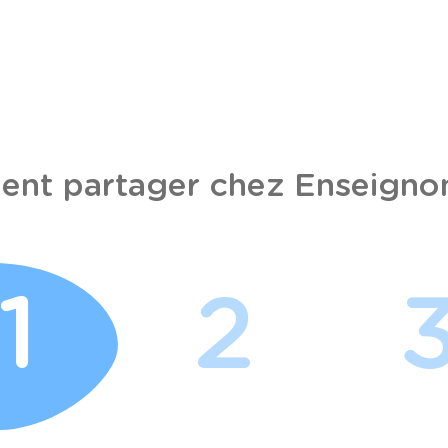
nt partager chez Enseignon
1
2