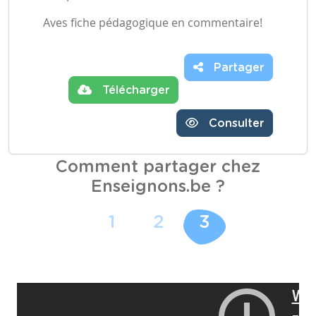
Aves fiche pédagogique en commentaire!
Partager
Télécharger
Consulter
Comment partager chez
Enseignons.be ?
1
2
3