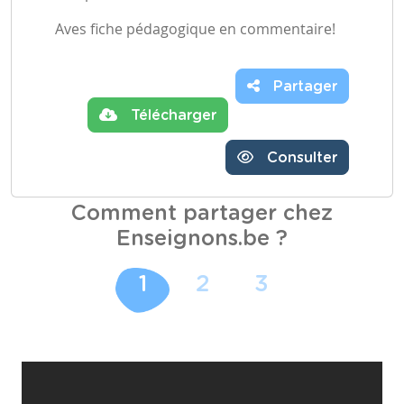
Aves fiche pédagogique en commentaire!
Partager
Télécharger
Consulter
Comment partager chez
Enseignons.be ?
1
2
3