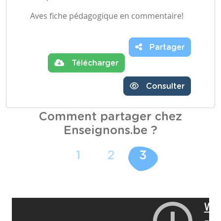
Aves fiche pédagogique en commentaire!
Partager
Télécharger
Consulter
Comment partager chez
Enseignons.be ?
1
2
3