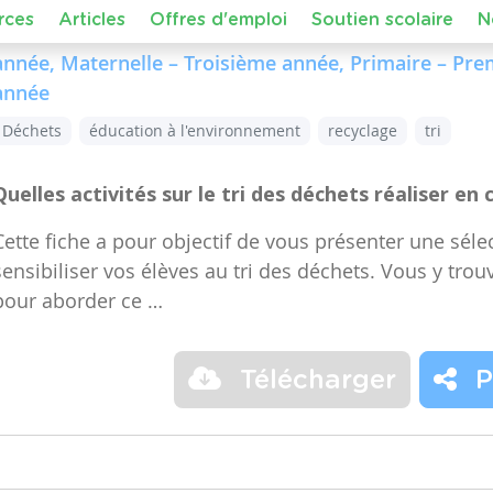
Dans le cours :
FMTTN (Formation Manuelle Techniqu
de niveau
Maternelle – Accueil, Maternelle – Premiè
année, Maternelle – Troisième année, Primaire – Pr
année
Déchets
éducation à l'environnement
recyclage
tri
Quelles activités sur le tri des déchets réaliser en 
Cette fiche a pour objectif de vous présenter une sélec
sensibiliser vos élèves au tri des déchets. Vous y trou
pour aborder ce …
Télécharger
P