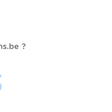
s.be ?
3