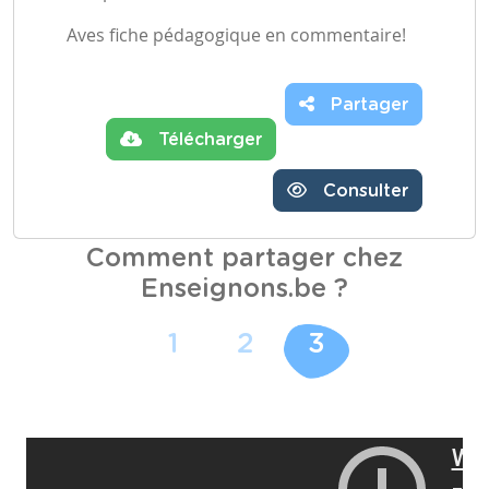
Aves fiche pédagogique en commentaire!
Partager
Télécharger
Consulter
Comment partager chez
Enseignons.be ?
1
2
3