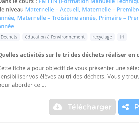
Dans le cours :
FMTTN (Formation Manuelle Techniqu
de niveau
Maternelle – Accueil, Maternelle – Premiè
année, Maternelle – Troisième année, Primaire – Pr
année
Déchets
éducation à l'environnement
recyclage
tri
Quelles activités sur le tri des déchets réaliser en 
Cette fiche a pour objectif de vous présenter une sélec
sensibiliser vos élèves au tri des déchets. Vous y trou
pour aborder ce …
Télécharger
P