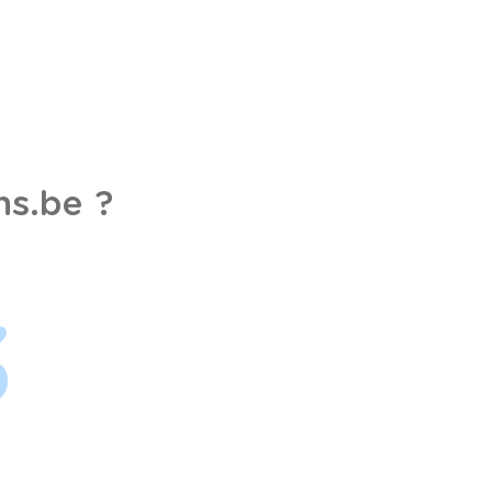
s.be ?
3