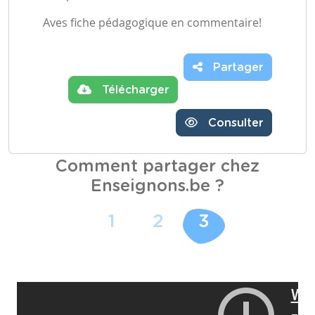
Aves fiche pédagogique en commentaire!
Partager
Télécharger
Consulter
Comment partager chez
Enseignons.be ?
1
2
3