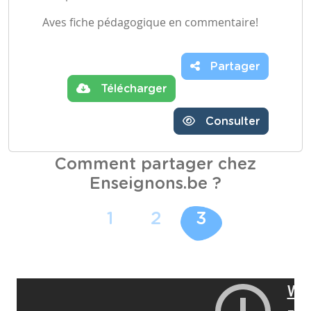
Aves fiche pédagogique en commentaire!
Partager
Télécharger
Consulter
Comment partager chez
Enseignons.be ?
1
2
3