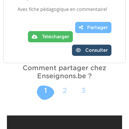
Aves fiche pédagogique en commentaire!
Partager
Télécharger
Consulter
Comment partager chez
Enseignons.be ?
1
2
3