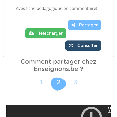
Aves fiche pédagogique en commentaire!
Partager
Télécharger
Consulter
Comment partager chez
Enseignons.be ?
1
2
3