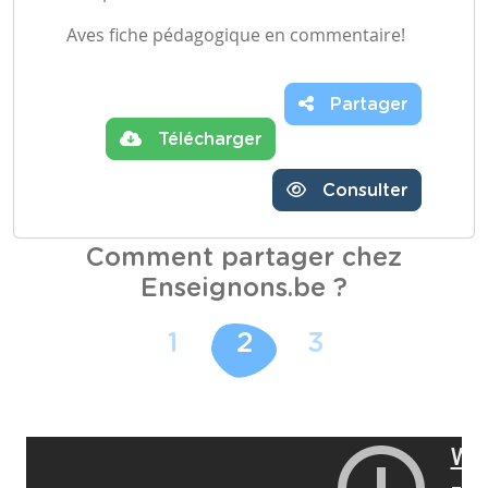
Aves fiche pédagogique en commentaire!
Partager
Télécharger
Consulter
Comment partager chez
Enseignons.be ?
1
2
3