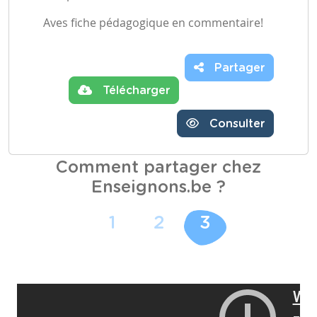
Aves fiche pédagogique en commentaire!
Partager
Télécharger
Consulter
Comment partager chez
Enseignons.be ?
1
2
3