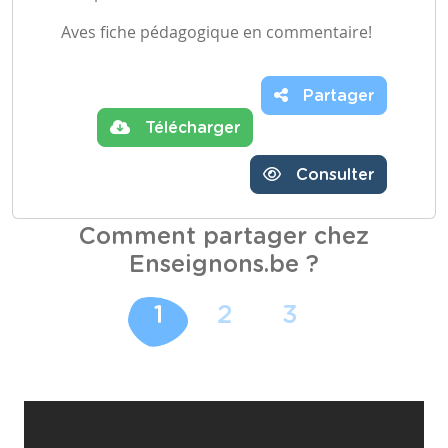
Aves fiche pédagogique en commentaire!
Partager
Télécharger
Consulter
Comment partager chez
Enseignons.be ?
1
2
3