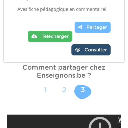
Aves fiche pédagogique en commentaire!
Partager
Télécharger
Consulter
Comment partager chez
Enseignons.be ?
1
2
3