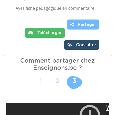
Aves fiche pédagogique en commentaire!
Partager
Télécharger
Consulter
Comment partager chez
Enseignons.be ?
1
2
3