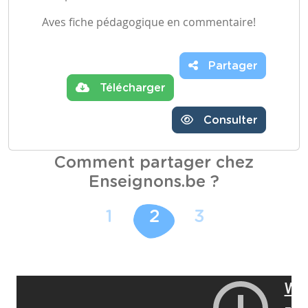
Aves fiche pédagogique en commentaire!
Partager
Télécharger
Consulter
Comment partager chez
Enseignons.be ?
1
2
3