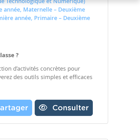
e Technologique et Numérique)
Partager une ressource
re année, Maternelle – Deuxième
emière année, Primaire – Deuxième
Nos partenaires
Notre newsletter
Contactez-nous
classe ?
tion d’activités concrètes pour
verez des outils simples et efficaces
artager
Consulter