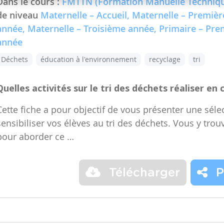
Dans le cours :
FMTTN (Formation Manuelle Techniqu
de niveau
Maternelle – Accueil, Maternelle – Premiè
année, Maternelle – Troisième année, Primaire – Pr
année
Déchets
éducation à l'environnement
recyclage
tri
Quelles activités sur le tri des déchets réaliser en 
Cette fiche a pour objectif de vous présenter une sélec
sensibiliser vos élèves au tri des déchets. Vous y trou
pour aborder ce …
Télécharger
P