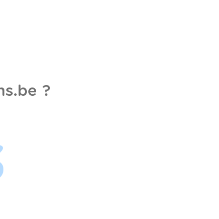
s.be ?
3