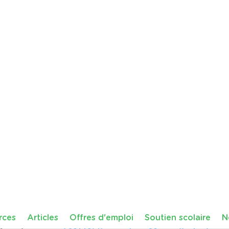
Belgique
Borinage
histoire de l'art
podcast
Vincent v
Cette ressource audio propose aux élèves de découvr
de Vincent van Gogh, lorsqu'il vivait dans le Borinage,
des peintres les plus célèbres au monde.
À travers un récit immersif adapté …
Télécharger
P
28 juillet 2026 14:29
Animation 'Pourquoi et comment trier