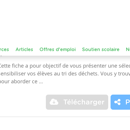
Dans le cours :
FMTTN (Formation Manuelle Techniqu
de niveau
Maternelle – Accueil, Maternelle – Premiè
année, Maternelle – Troisième année, Primaire – Pr
année
Déchets
éducation à l'environnement
recyclage
tri
Quelles activités sur le tri des déchets réaliser en 
Cette fiche a pour objectif de vous présenter une sélec
sensibiliser vos élèves au tri des déchets. Vous y trou
pour aborder ce …
Télécharger
P