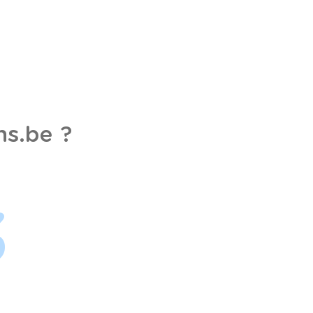
s.be ?
3