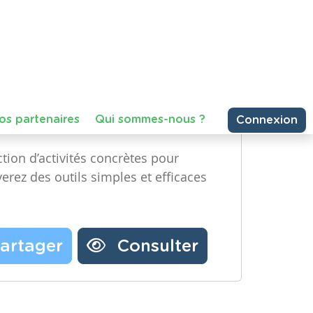
e Technologique et Numérique)
Partager une ressource
re année, Maternelle – Deuxième
emière année, Primaire – Deuxième
Nos partenaires
Notre newsletter
Contactez-nous
classe ?
tion d’activités concrètes pour
verez des outils simples et efficaces
artager
Consulter