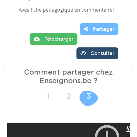
Aves fiche pédagogique en commentaire!
Partager
Télécharger
Consulter
Comment partager chez
Enseignons.be ?
1
2
3