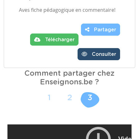
Aves fiche pédagogique en commentaire!
Partager
Télécharger
Consulter
Comment partager chez
Enseignons.be ?
1
2
3