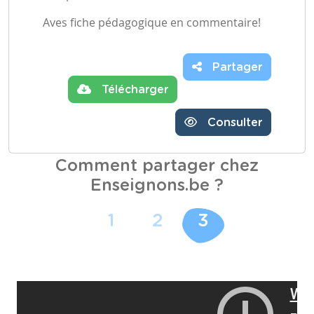
Aves fiche pédagogique en commentaire!
Partager
Télécharger
Consulter
Comment partager chez
Enseignons.be ?
1
2
3