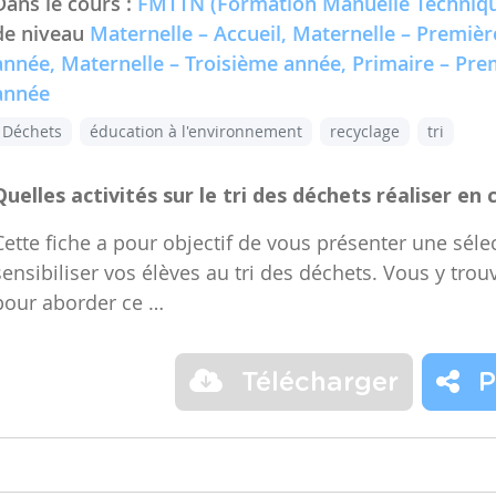
Dans le cours :
FMTTN (Formation Manuelle Techniqu
de niveau
Maternelle – Accueil, Maternelle – Premiè
année, Maternelle – Troisième année, Primaire – Pr
année
Déchets
éducation à l'environnement
recyclage
tri
Quelles activités sur le tri des déchets réaliser en 
Cette fiche a pour objectif de vous présenter une sélec
sensibiliser vos élèves au tri des déchets. Vous y trou
pour aborder ce …
Télécharger
P