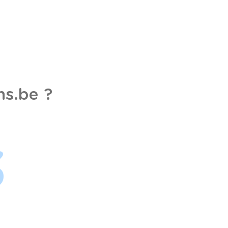
s.be ?
3