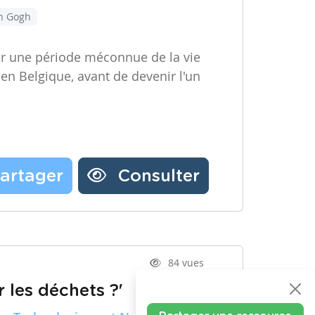
an Gogh
ir une période méconnue de la vie
 en Belgique, avant de devenir l'un
artager
Consulter
84 vues
 les déchets ?'