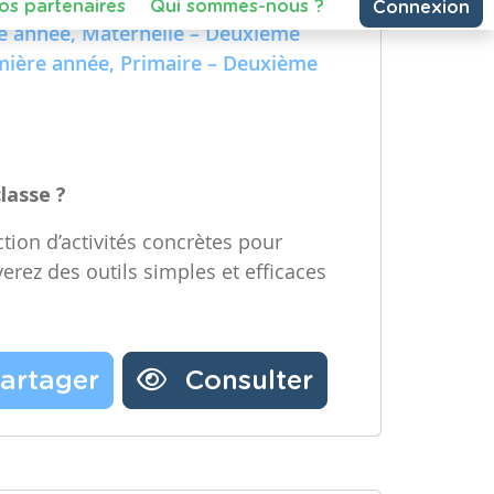
e Technologique et Numérique)
Partager une ressource
re année, Maternelle – Deuxième
emière année, Primaire – Deuxième
Nos partenaires
Notre newsletter
Contactez-nous
classe ?
tion d’activités concrètes pour
verez des outils simples et efficaces
artager
Consulter