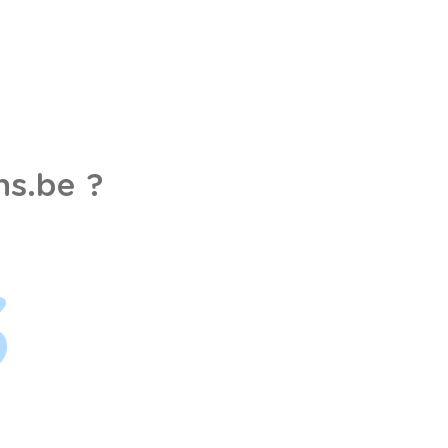
s.be ?
3