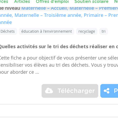
Dans le cours :
FMTTN (Formation Manuelle Techniqu
de niveau
Maternelle – Accueil, Maternelle – Premiè
année, Maternelle – Troisième année, Primaire – Pr
année
Déchets
éducation à l'environnement
recyclage
tri
Quelles activités sur le tri des déchets réaliser en 
Cette fiche a pour objectif de vous présenter une sélec
sensibiliser vos élèves au tri des déchets. Vous y trou
pour aborder ce …
Télécharger
P