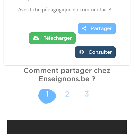
Aves fiche pédagogique en commentaire!
Partager
Télécharger
Consulter
Comment partager chez
Enseignons.be ?
1
2
3