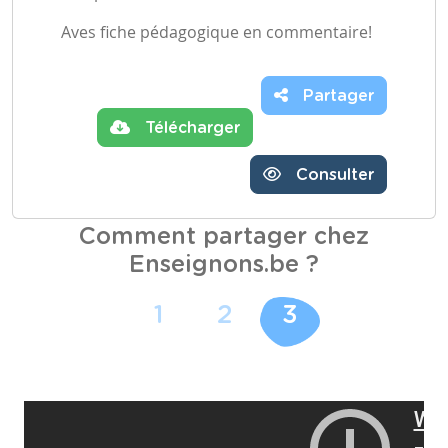
Aves fiche pédagogique en commentaire!
Partager
Télécharger
Consulter
Comment partager chez
Enseignons.be ?
1
2
3