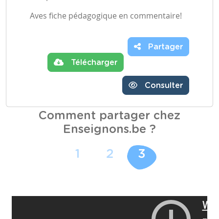
Aves fiche pédagogique en commentaire!
Partager
Télécharger
Consulter
Comment partager chez
Enseignons.be ?
1
2
3