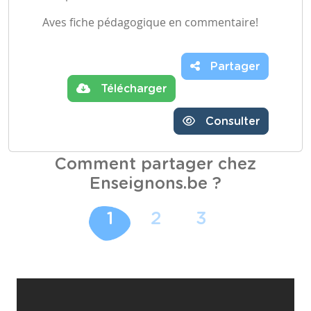
Aves fiche pédagogique en commentaire!
Partager
Télécharger
Consulter
Comment partager chez
Enseignons.be ?
1
2
3