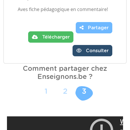
Aves fiche pédagogique en commentaire!
Partager
Télécharger
Consulter
Comment partager chez
Enseignons.be ?
1
2
3