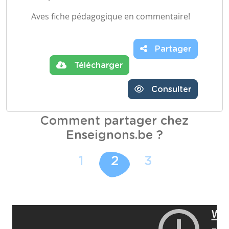
Aves fiche pédagogique en commentaire!
Partager
Télécharger
Consulter
Comment partager chez
Enseignons.be ?
1
2
3