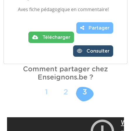
Aves fiche pédagogique en commentaire!
Partager
Télécharger
Consulter
Comment partager chez
Enseignons.be ?
1
2
3