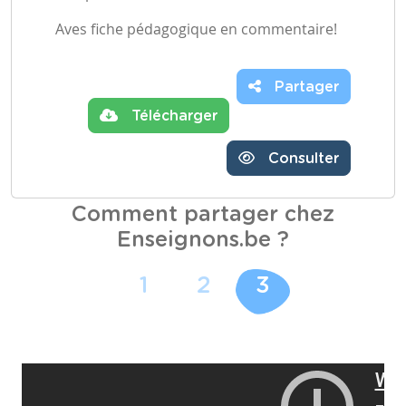
Aves fiche pédagogique en commentaire!
Partager
Télécharger
Consulter
Comment partager chez
Enseignons.be ?
1
2
3