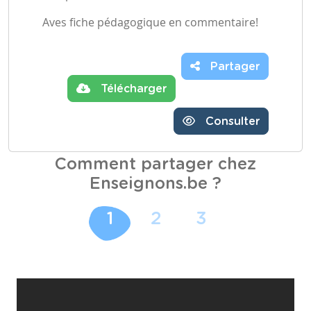
Aves fiche pédagogique en commentaire!
Partager
Télécharger
Consulter
Comment partager chez
Enseignons.be ?
1
2
3