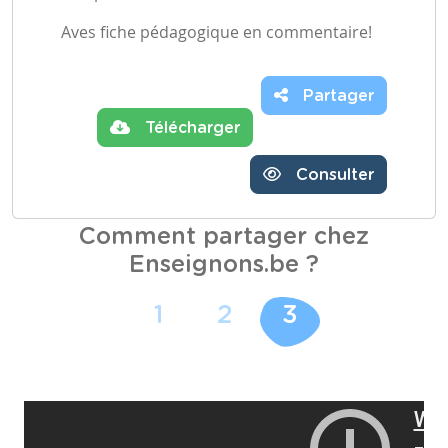
Aves fiche pédagogique en commentaire!
Partager
Télécharger
Consulter
Comment partager chez
Enseignons.be ?
1
2
3