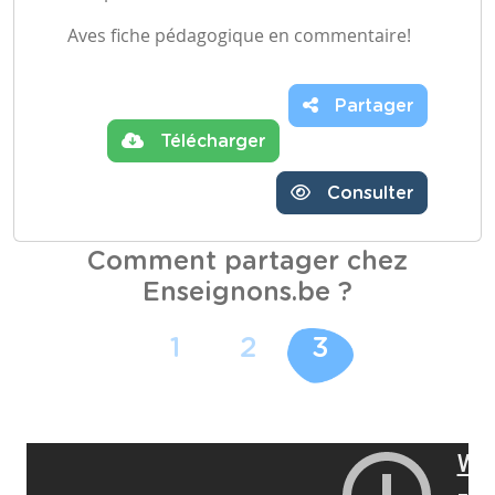
Aves fiche pédagogique en commentaire!
Partager
Télécharger
Consulter
Comment partager chez
Enseignons.be ?
1
2
3