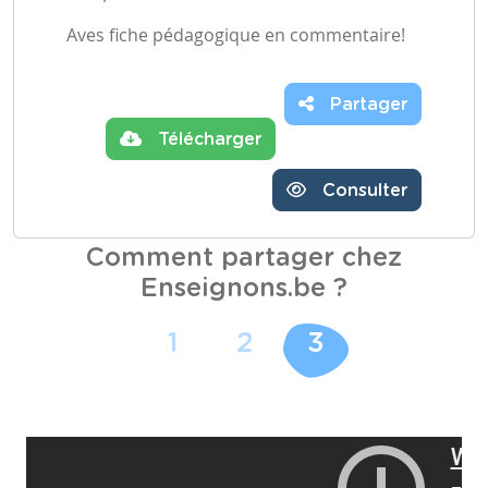
Aves fiche pédagogique en commentaire!
Partager
Télécharger
Consulter
Comment partager chez
Enseignons.be ?
1
2
3