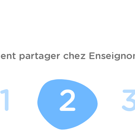
nt partager chez Enseignon
1
2