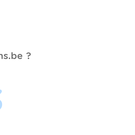
s.be ?
3