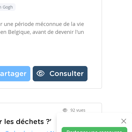
an Gogh
ir une période méconnue de la vie
 en Belgique, avant de devenir l'un
artager
Consulter
92 vues
 les déchets ?'