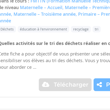
Dans le cours :
FMTTN (Formation Manuelle Techniqu
de niveau
Maternelle – Accueil, Maternelle – Premiè
année, Maternelle – Troisième année, Primaire – Pr
année
Déchets
éducation à l'environnement
recyclage
tri
Quelles activités sur le tri des déchets réaliser en 
Cette fiche a pour objectif de vous présenter une sélec
sensibiliser vos élèves au tri des déchets. Vous y trou
pour aborder ce …
Télécharger
P