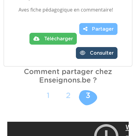
Aves fiche pédagogique en commentaire!
Partager
Télécharger
Consulter
Comment partager chez
Enseignons.be ?
1
2
3