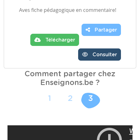
Aves fiche pédagogique en commentaire!
Partager
Télécharger
Consulter
Comment partager chez
Enseignons.be ?
1
2
3